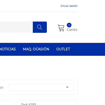
Iniciar sesión
0
Carrito
NOTICIAS
MAQ. OCASIÓN
OUTLET

or: