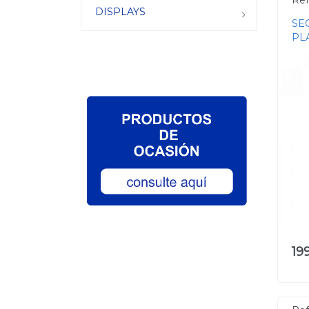
Ref
DISPLAYS
SE
PL
19