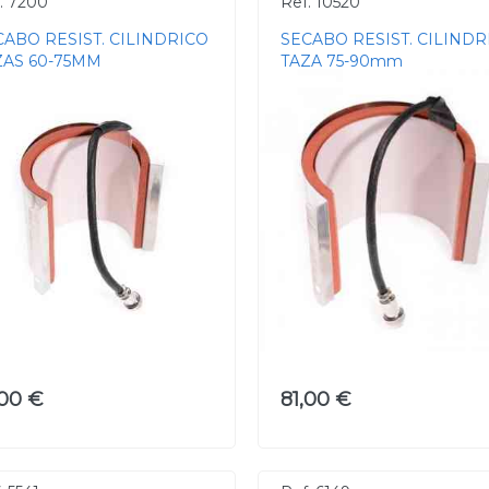
. 7200
Ref. 10520
CABO RESIST. CILINDRICO
SECABO RESIST. CILINDR
ZAS 60-75MM
TAZA 75-90mm
,00 €
81,00 €